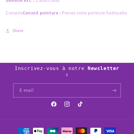
Semelle ext. :
Caoutchouc
Conseils
Conseil pointure :
Prenez votre pointure habituelle
Share
Inscrivez-vous à notre
Newsletter
:
E-mail
Facebook
Instagram
TikTok
Moyens