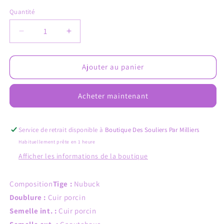
épuisée
épuisée
épuisée
épuisée
ou
ou
ou
ou
Quantité
indisponible
indisponible
indisponible
indispo
Réduire
Augmenter
la
la
quantité
quantité
de
de
Ajouter au panier
NOAM
NOAM
GBB
GBB
Acheter maintenant
camel
camel
Service de retrait disponible à
Boutique Des Souliers Par Milliers
Habituellement prête en 1 heure
Afficher les informations de la boutique
Composition
Tige :
Nubuck
Doublure :
Cuir porcin
Semelle int. :
Cuir porcin