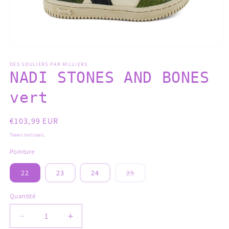
DES SOULIERS PAR MILLIERS
NADI STONES AND BONES
vert
Prix
€103,99 EUR
habituel
Taxes incluses.
Pointure
22
23
24
25
Variante
épuisée
ou
Quantité
indisponible
Réduire
Augmenter