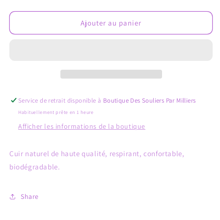
la
la
quantité
quantité
de
de
Ajouter au panier
NADI
NADI
STONES
STONES
AND
AND
BONES
BONES
vert
vert
Service de retrait disponible à
Boutique Des Souliers Par Milliers
Habituellement prête en 1 heure
Afficher les informations de la boutique
Cuir naturel de haute qualité, respirant, confortable,
biodégradable.
Share